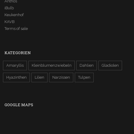
Anthos
iBulb
Keukenhof
KAVB
Terms of sale
KATEGORIEN
Amaryllis
Kleinblumenzwiebeln
Dahlien
Gladiolen
Hyazinthen
Lilien
Narzissen
Tulpen
GOOGLE MAPS