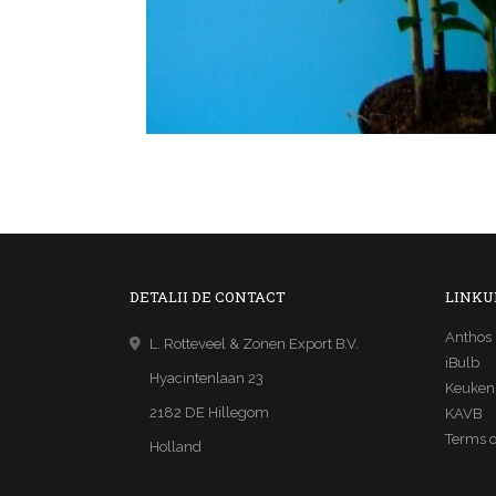
DETALII DE CONTACT
LINKU
Anthos
L. Rotteveel & Zonen Export B.V.
iBulb
Hyacintenlaan 23
Keuken
2182 DE Hillegom
KAVB
Terms o
Holland