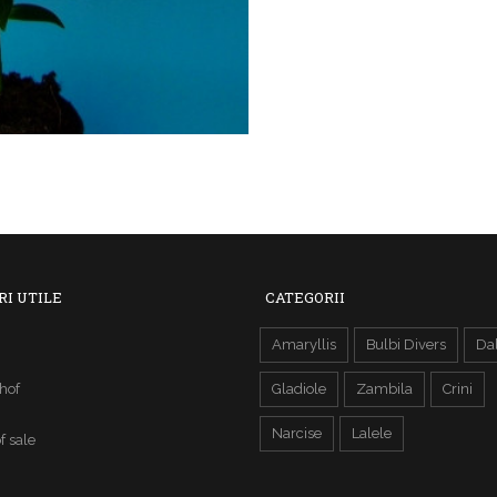
RI UTILE
CATEGORII
Amaryllis
Bulbi Divers
Dal
hof
Gladiole
Zambila
Crini
Narcise
Lalele
f sale