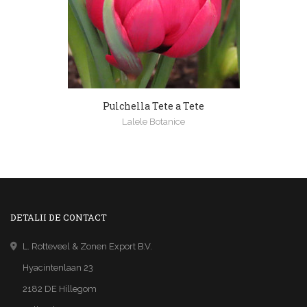
Pulchella Tete a Tete
Lalele Botanice
DETALII DE CONTACT
L. Rotteveel & Zonen Export B.V.
Hyacintenlaan 23
2182 DE Hillegom