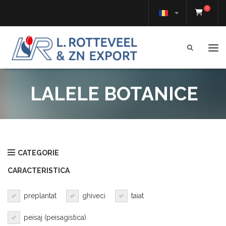
0
Tog
LALELE BOTANICE
CATEGORIE
CARACTERISTICA
preplantat
ghiveci
taiat
peisaj (peisagistica)