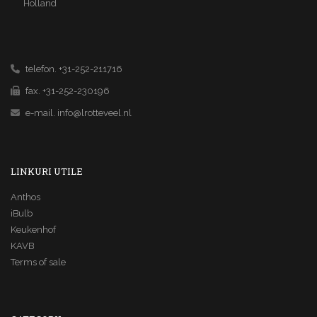
Holland
telefon. +31-252-211716
fax. +31-252-230196
e-mail.
info@lrotteveel.nl
LINKURI UTILE
Anthos
iBulb
Keukenhof
KAVB
Terms of sale