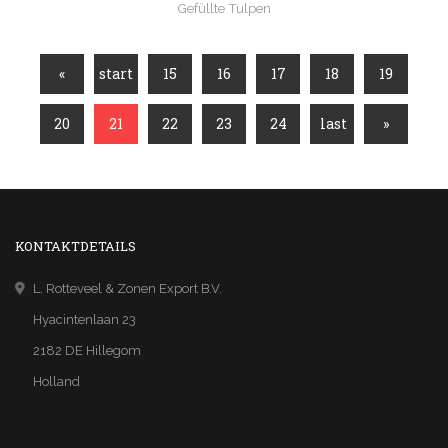
Gefüllte Tulpen
«
start
15
16
17
18
19
20
21
22
23
24
last
»
KONTAKTDETAILS
L. Rotteveel & Zonen Export B.V.
Hyacintenlaan 23
2182 DE Hillegom
Holland